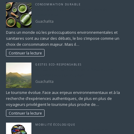
CONSOMMATION DURABLE
Le bio dans notre quotidien : au-delà de
l’alimentation
Guachafita
Dans un monde où les préoccupations environnementales et
sanitaires sont au cœur des débats, le bio s’impose comme un
choix de consommation majeur. Mais il…
Continuer la lecture
GESTES ECO-RESPONSABLES
Le Tourisme Plus Proche de la Nature : Une
Nouvelle Façon de Voyager
Guachafita
Le tourisme évolue. Face aux enjeux environnementaux et à la
recherche d’expériences authentiques, de plus en plus de
voyageurs privilégient le tourisme plus proche de…
Continuer la lecture
MOBILITÉ ÉCOLOGIQUE
covoiturage une solution économique et