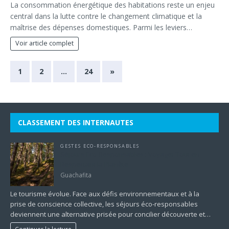
La consommation énergétique des habitations reste un enjeu
central dans la lutte contre le changement climatique et la
maîtrise des dépenses domestiques. Parmi les leviers…
Voir article complet
1
2
…
24
»
CLASSEMENT DES INTERNAUTES
GESTES ECO-RESPONSABLES
Séjours Éco-Responsables : Voyager Tout en
Respectant la Planète
Guachafita
Le tourisme évolue. Face aux défis environnementaux et à la
prise de conscience collective, les séjours éco-responsables
deviennent une alternative prisée pour concilier découverte et…
Continuer la lecture