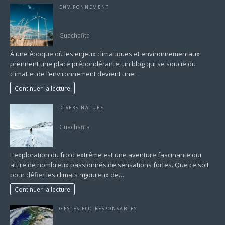
ENVIRONNEMENT
Un Blog qui se Soucie du Climat et de
l’Environnement : Informer, Sensibiliser et Agir
Guachafita
À une époque où les enjeux climatiques et environnementaux
prennent une place prépondérante, un blog qui se soucie du
climat et de l’environnement devient une…
Continuer la lecture
DIVERS NATURE
explorer le froid extrême
Guachafita
L’exploration du froid extrême est une aventure fascinante qui
attire de nombreux passionnés de sensations fortes. Que ce soit
pour défier les climats rigoureux de…
Continuer la lecture
GESTES ECO-RESPONSABLES
Écosystèmes marins : Richesse et Préservation