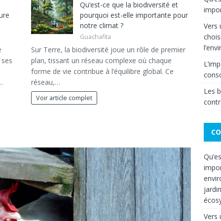
Qu’est-ce que la biodiversité et
impor
ure
pourquoi est-elle importante pour
notre climat ?
Vers
chois
Guachafita
l’env
e
Sur Terre, la biodiversité joue un rôle de premier
 ses
plan, tissant un réseau complexe où chaque
L’imp
forme de vie contribue à l’équilibre global. Ce
cons
…
réseau,…
Les b
Voir article complet
contr
CO
Qu’es
impor
envir
jardi
écos
Vers