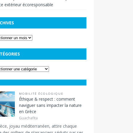
e extérieur écoresponsable
CHIVES
TÉGORIES
MOBILITÉ ÉCOLOGIQUE
Éthique & respect : comment
naviguer sans impacter la nature
en Grèce
Guachafita
èce, joyau méditerranéen, attire chaque
 des milliers de plaisanciers séduits par ses