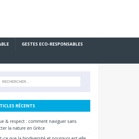
ABLE
GESTES ECO-RESPONSABLES
TICLES RÉCENTS
ue & respect : comment naviguer sans
ter la nature en Grèce
t-ce que la biodiversité et pourquoi est-elle