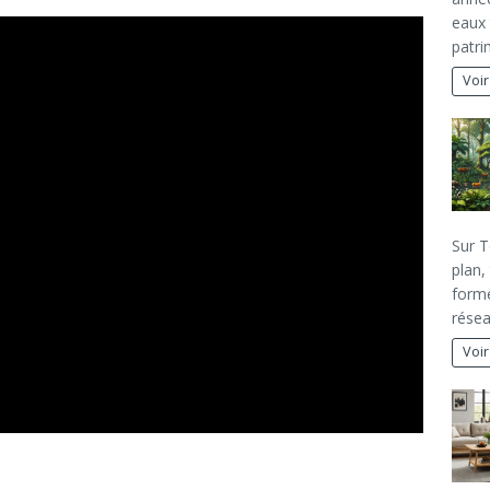
eaux 
patri
Voir
Sur T
plan,
forme
rése
Voir