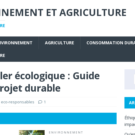
NNEMENT ET AGRICULTURE
RE
NVIRONNEMENT
AGRICULTURE
CONSOMMATION DUR
URE
ller écologique : Guide
rojet durable
 eco-responsables
1
AR
Éthiq
impac
ENVIRONNEMENT
Qu’es