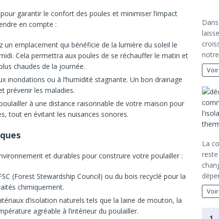
 pour garantir le confort des poules et minimiser l’impact
Dans
rendre en compte :
laiss
crois
z un emplacement qui bénéficie de la lumière du soleil le
notre
midi. Cela permettra aux poules de se réchauffer le matin et
 plus chaudes de la journée.
Voir
aux inondations ou à l’humidité stagnante. Un bon drainage
et prévenir les maladies.
e poulailler à une distance raisonnable de votre maison pour
oules, tout en évitant les nuisances sonores.
iques
La c
reste
vironnement et durables pour construire votre poulailler :
chang
dépen
é FSC (Forest Stewardship Council) ou du bois recyclé pour la
 traités chimiquement.
Voir
atériaux d’isolation naturels tels que la laine de mouton, la
mpérature agréable à l’intérieur du poulailler.
1