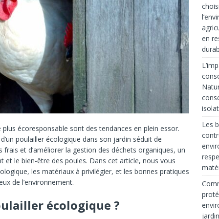
chois
l’env
agric
en re
durab
L’imp
cons
Natur
conse
isola
Les b
ie plus écoresponsable sont des tendances en plein essor.
contr
on d’un poulailler écologique dans son jardin séduit de
envir
 frais et d’améliorer la gestion des déchets organiques, un
respe
t et le bien-être des poules. Dans cet article, nous vous
matér
ologique, les matériaux à privilégier, et les bonnes pratiques
eux de l’environnement.
Comme
proté
ulailler écologique ?
envir
jardi