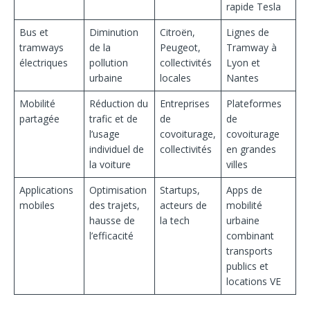
rapide Tesla
Bus et
Diminution
Citroën,
Lignes de
tramways
de la
Peugeot,
Tramway à
électriques
pollution
collectivités
Lyon et
urbaine
locales
Nantes
Mobilité
Réduction du
Entreprises
Plateformes
partagée
trafic et de
de
de
l’usage
covoiturage,
covoiturage
individuel de
collectivités
en grandes
la voiture
villes
Applications
Optimisation
Startups,
Apps de
mobiles
des trajets,
acteurs de
mobilité
hausse de
la tech
urbaine
l’efficacité
combinant
transports
publics et
locations VE