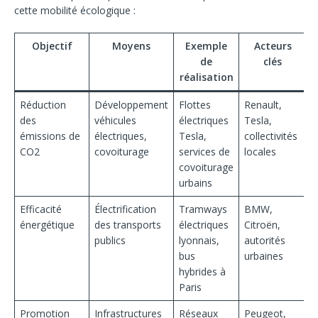
cette mobilité écologique :
Objectif
Moyens
Exemple
Acteurs
de
clés
réalisation
Réduction
Développement
Flottes
Renault,
des
véhicules
électriques
Tesla,
émissions de
électriques,
Tesla,
collectivités
CO2
covoiturage
services de
locales
covoiturage
urbains
Efficacité
Électrification
Tramways
BMW,
énergétique
des transports
électriques
Citroën,
publics
lyonnais,
autorités
bus
urbaines
hybrides à
Paris
Promotion
Infrastructures
Réseaux
Peugeot,