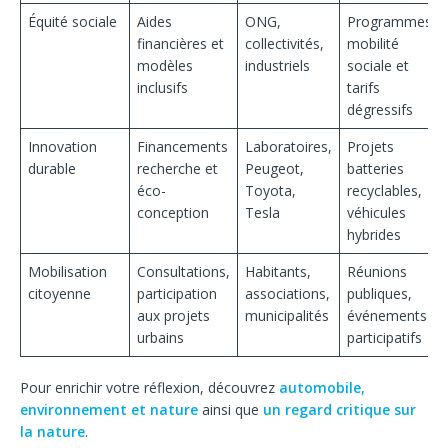
Équité sociale
Aides
ONG,
Programmes
financières et
collectivités,
mobilité
modèles
industriels
sociale et
inclusifs
tarifs
dégressifs
Innovation
Financements
Laboratoires,
Projets
durable
recherche et
Peugeot,
batteries
éco-
Toyota,
recyclables,
conception
Tesla
véhicules
hybrides
Mobilisation
Consultations,
Habitants,
Réunions
citoyenne
participation
associations,
publiques,
aux projets
municipalités
événements
urbains
participatifs
Pour enrichir votre réflexion, découvrez
automobile,
environnement et nature
ainsi que
un regard critique sur
la nature
.