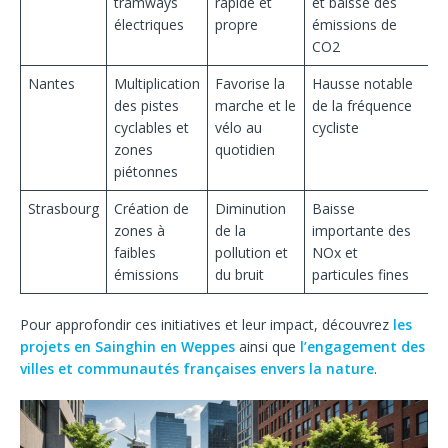
tramways
rapide et
et baisse des
électriques
propre
émissions de
CO2
Nantes
Multiplication
Favorise la
Hausse notable
des pistes
marche et le
de la fréquence
cyclables et
vélo au
cycliste
zones
quotidien
piétonnes
Strasbourg
Création de
Diminution
Baisse
zones à
de la
importante des
faibles
pollution et
NOx et
émissions
du bruit
particules fines
Pour approfondir ces initiatives et leur impact, découvrez
les
projets en Sainghin en Weppes
ainsi que
l’engagement des
villes et communautés françaises envers la nature
.