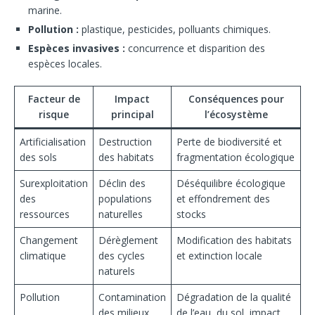
marine.
Pollution :
plastique, pesticides, polluants chimiques.
Espèces invasives :
concurrence et disparition des
espèces locales.
Facteur de
Impact
Conséquences pour
risque
principal
l’écosystème
Artificialisation
Destruction
Perte de biodiversité et
des sols
des habitats
fragmentation écologique
Surexploitation
Déclin des
Déséquilibre écologique
des
populations
et effondrement des
ressources
naturelles
stocks
Changement
Dérèglement
Modification des habitats
climatique
des cycles
et extinction locale
naturels
Pollution
Contamination
Dégradation de la qualité
des milieux
de l’eau, du sol, impact