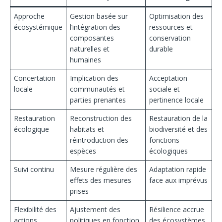
Approche
Gestion basée sur
Optimisation des
écosystémique
l’intégration des
ressources et
composantes
conservation
naturelles et
durable
humaines
Concertation
Implication des
Acceptation
locale
communautés et
sociale et
parties prenantes
pertinence locale
Restauration
Reconstruction des
Restauration de la
écologique
habitats et
biodiversité et des
réintroduction des
fonctions
espèces
écologiques
Suivi continu
Mesure régulière des
Adaptation rapide
effets des mesures
face aux imprévus
prises
Flexibilité des
Ajustement des
Résilience accrue
actions
politiques en fonction
des écosystèmes