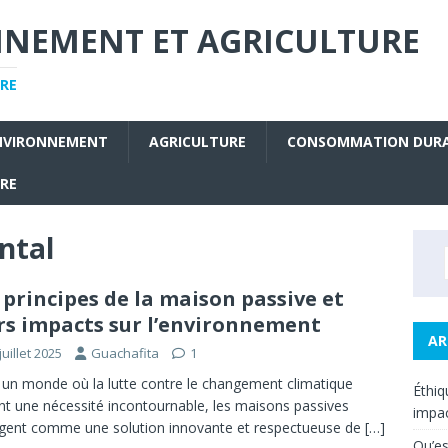
NNEMENT ET AGRICULTURE
RE
NVIRONNEMENT
AGRICULTURE
CONSOMMATION DUR
URE
ntal
 principes de la maison passive et
rs impacts sur l’environnement
AR
juillet 2025
Guachafita
1
un monde où la lutte contre le changement climatique
Éthiq
nt une nécessité incontournable, les maisons passives
impac
ent comme une solution innovante et respectueuse de
[…]
Qu’es