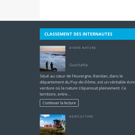
CLASSEMENT DES INTERNAUTES
DIVERS NATURE
randan dans le puy de dôme une
rencontre avec la nature
Guachafita
Situé au cœur de l’Auvergne, Randan, dans le
département du Puy-de-Dôme, est un véritable écri
verdure où la nature s’épanouit pleinement. Ce
territoire, entre…
Continuer la lecture
AGRICULTURE
Quels sont les 4 types d’agriculture 
tour d’horizon des pratiques agrico
modernes