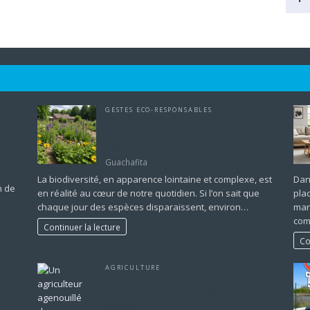
GESTES ECO-RESPONSABLES
Biodiversité : comment nos actions
quotidiennes peuvent faire une
différence
Guachafita
La biodiversité, en apparence lointaine et complexe, est
Dan
n de
en réalité au cœur de notre quotidien. Si l’on sait que
pla
chaque jour des espèces disparaissent, environ…
man
com
Continuer la lecture
Co
AGRICULTURE
? Un
Métier Agriculteur : Un Pilier Essentiel
les
de l’Économie et du Développement
Durable