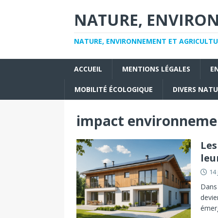
NATURE, ENVIRO
NATURE, ENVIRONNEMENT ET AGRICULTU
ACCUEIL
MENTIONS LÉGALES
E
MOBILITÉ ÉCOLOGIQUE
DIVERS NAT
impact environneme
Les
leu
14 
Dans 
devie
émerg