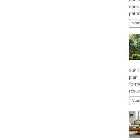
eaux 
patri
Voir
Sur T
plan,
forme
rése
Voir