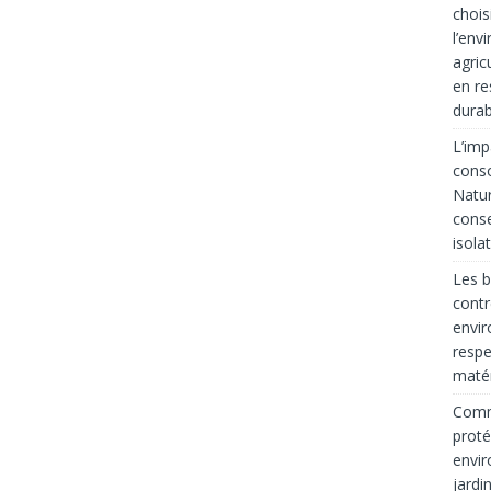
chois
l’env
agric
en re
durab
L’imp
cons
Natur
conse
isola
Les b
contr
envir
respe
matér
Comme
proté
envir
jardi