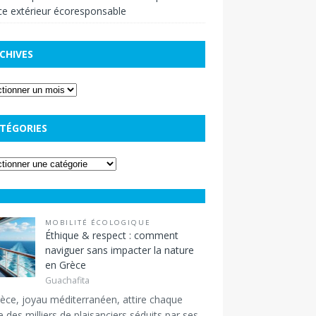
e extérieur écoresponsable
CHIVES
TÉGORIES
MOBILITÉ ÉCOLOGIQUE
Éthique & respect : comment
naviguer sans impacter la nature
en Grèce
Guachafita
èce, joyau méditerranéen, attire chaque
 des milliers de plaisanciers séduits par ses