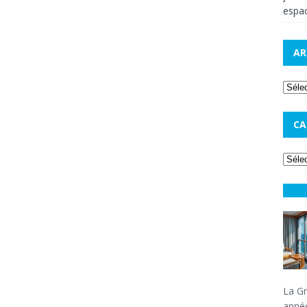
espac
AR
CA
La Gr
année