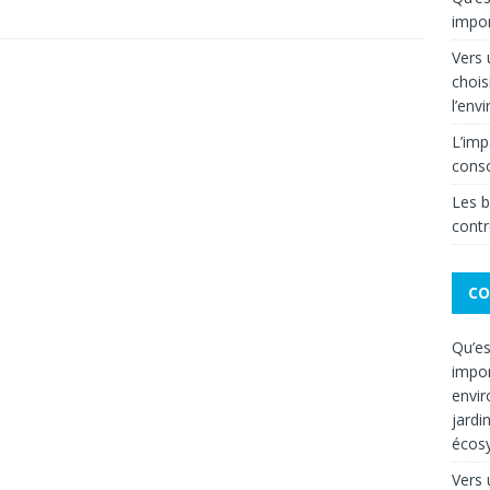
impor
Vers
chois
l’env
L’imp
cons
Les b
contr
CO
Qu’es
impor
envir
jardi
écos
Vers