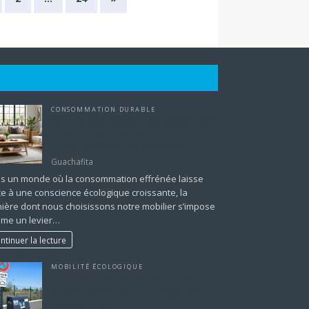
CONSOMMATION DURABLE
Vers un ameublement écoresponsable
: comment choisir du mobilier
respectueux de l’environnement
Guachafita
s un monde où la consommation effrénée laisse
ce à une conscience écologique croissante, la
ière dont nous choisissons notre mobilier s’impose
me un levier…
ntinuer la lecture
MOBILITÉ ÉCOLOGIQUE
Bornes de recharge ultra-rapides pour
voitures électriques : La clé pour un
avenir durable