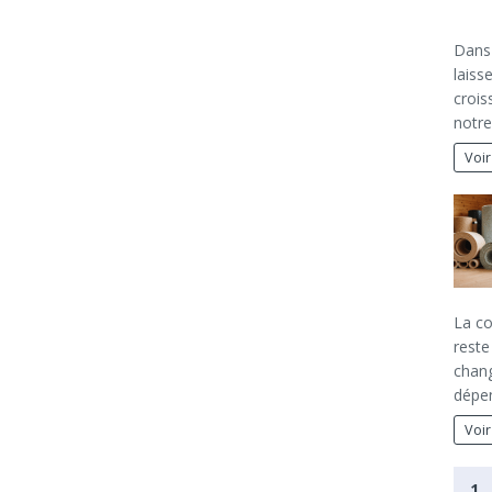
Dans
laiss
crois
notre
Voir
La c
reste
chang
dépen
Voir
1