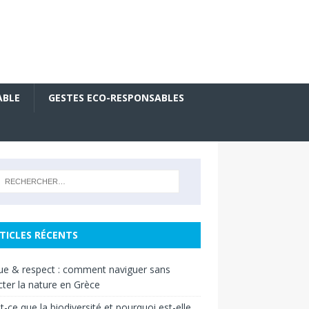
ABLE
GESTES ECO-RESPONSABLES
TICLES RÉCENTS
ue & respect : comment naviguer sans
ter la nature en Grèce
t-ce que la biodiversité et pourquoi est-elle