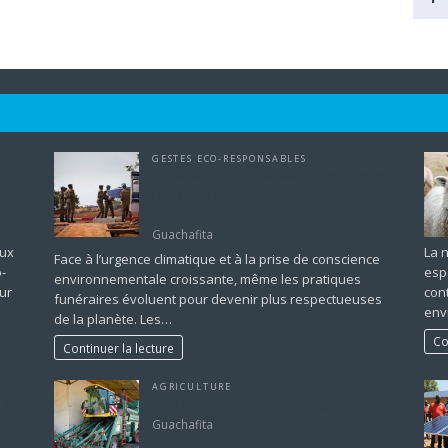
GESTES ECO-RESPONSABLES
r
Incinération ou funérailles écologiques
: Un choix conscient pour
l’environnement
Guachafita
aux
La 
Face à l’urgence climatique et à la prise de conscience
o-
esp
environnementale croissante, même les pratiques
ur
cont
funéraires évoluent pour devenir plus respectueuses
env
de la planète. Les…
Co
Continuer la lecture
AGRICULTURE
n en
Reprogrammation moteur agricole
Guachafita