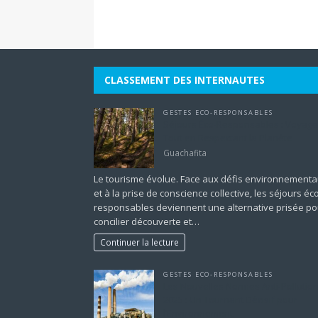
CLASSEMENT DES INTERNAUTES
GESTES ECO-RESPONSABLES
Séjours Éco-Responsables : Voyage
Tout en Respectant la Planète
Guachafita
Le tourisme évolue. Face aux défis environnement
et à la prise de conscience collective, les séjours éc
responsables deviennent une alternative prisée po
concilier découverte et…
Continuer la lecture
GESTES ECO-RESPONSABLES
Les Nouvelles Normes Anti-Pollutio
2025 : Un Tournant Décisif pour
l’Environnement