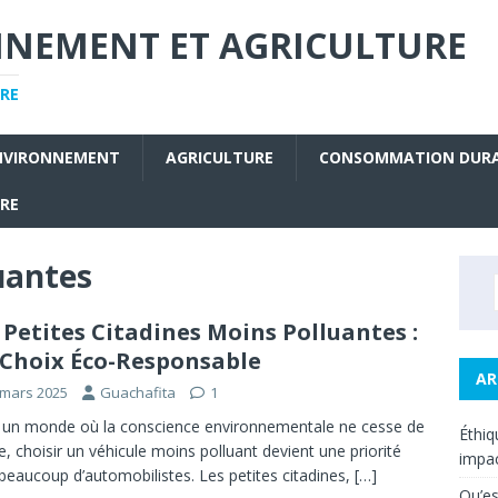
NNEMENT ET AGRICULTURE
RE
NVIRONNEMENT
AGRICULTURE
CONSOMMATION DUR
URE
uantes
 Petites Citadines Moins Polluantes :
Choix Éco-Responsable
AR
 mars 2025
Guachafita
1
un monde où la conscience environnementale ne cesse de
Éthiq
re, choisir un véhicule moins polluant devient une priorité
impac
beaucoup d’automobilistes. Les petites citadines,
[…]
Qu’es