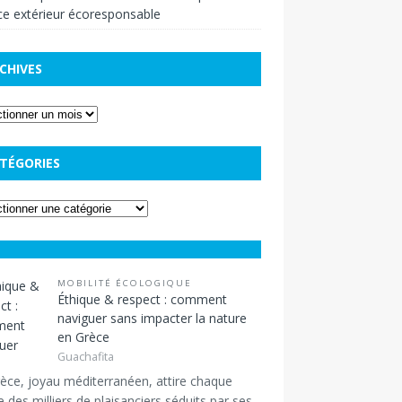
e extérieur écoresponsable
CHIVES
TÉGORIES
MOBILITÉ ÉCOLOGIQUE
Éthique & respect : comment
naviguer sans impacter la nature
en Grèce
Guachafita
èce, joyau méditerranéen, attire chaque
 des milliers de plaisanciers séduits par ses