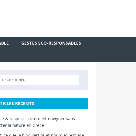
ABLE
GESTES ECO-RESPONSABLES
TICLES RÉCENTS
ue & respect : comment naviguer sans
ter la nature en Grèce
t-ce que la biodiversité et pourquoi est-elle