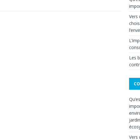
impor
Vers
chois
l’env
L’imp
cons
Les b
contr
CO
Qu’es
impor
envir
jardi
écos
Vers