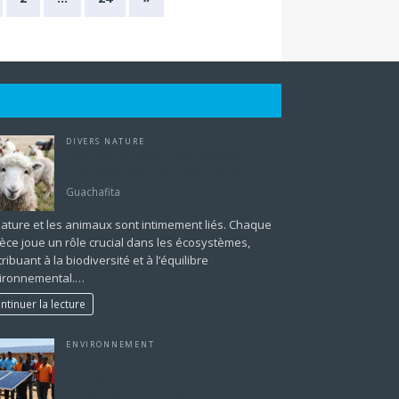
DIVERS NATURE
Animaux et nature : Une relation
essentielle pour l’équilibre écologique
Guachafita
nature et les animaux sont intimement liés. Chaque
èce joue un rôle crucial dans les écosystèmes,
ribuant à la biodiversité et à l’équilibre
ironnemental.…
ntinuer la lecture
ENVIRONNEMENT
Transition énergétique : comment les
énergies renouvelables transforment
le paysage de l’énergie