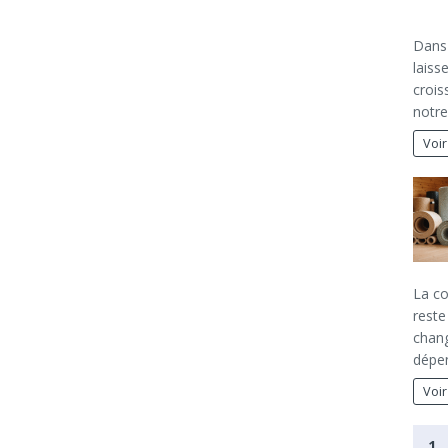
Dans
laiss
crois
notre
Voir
La c
reste
chang
dépen
Voir
1