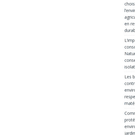
chois
l’env
agric
en re
durab
L’imp
cons
Natur
conse
isola
Les b
contr
envir
respe
matér
Comme
proté
envir
jardi