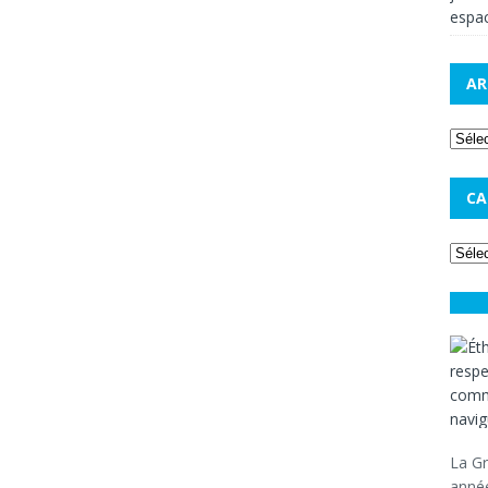
espac
AR
CA
La Gr
année