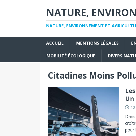
NATURE, ENVIRO
NATURE, ENVIRONNEMENT ET AGRICULTU
ACCUEIL
MENTIONS LÉGALES
E
MOBILITÉ ÉCOLOGIQUE
DIVERS NAT
Citadines Moins Poll
Les
Un 
10
Dans 
croît
pour 