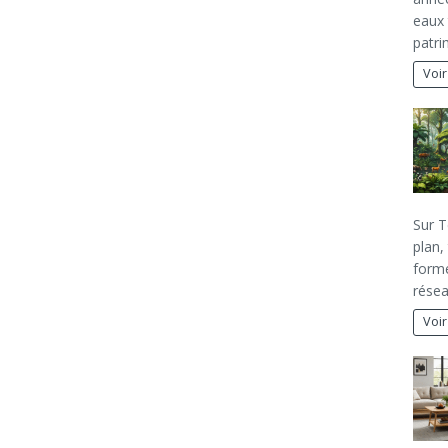
eaux 
patri
Voir
Sur T
plan,
forme
rése
Voir