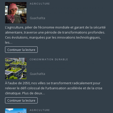
AGRICULTURE
L’importance de l’information agriculture dans la
transformation du secteur agricole
Guachafita
L’agriculture, pilier de l’économie mondiale et garant de la sécurité
alimentaire, traverse une période de transformations profondes.
Ces évolutions, marquées par les innovations technologiques,
les…
Continuer la lecture
CONSOMMATION DURABLE
Les villes du futur : énergie, construction et
modes de vie durables
Guachafita
À l’aube de 2050, nos villes se transforment radicalement pour
relever le défi colossal de l’urbanisation accélérée et de la crise
climatique. Plus de deux…
Continuer la lecture
AGRICULTURE