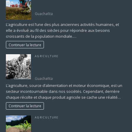
Quels sont les 4 types d’agriculture ? Un tour
d’horizon des pratiques agricoles modernes
Guachafita
L’agriculture est l’une des plus anciennes activités humaines, et
elle a évolué au fil des siècles pour répondre aux besoins
croissants de la population mondiale.…
Continuer la lecture
AGRICULTURE
Les défis rencontrés par les hommes et les
femmes dans l’agriculture : enjeux et solutions
pour un secteur clé
Guachafita
L’agriculture, source d’alimentation et moteur économique, est un
secteur incontournable dans nos sociétés. Cependant, derrière
chaque récolte et chaque produit agricole se cache une réalité…
Continuer la lecture
AGRICULTURE
Les principes de l’agriculture biologique : Une
approche durable pour nourrir la planète