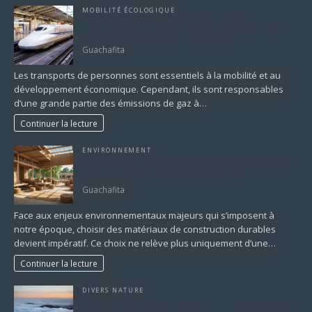
MOBILITÉ ÉCOLOGIQUE
Innovation pour les transports de personnes
plus respectueux de l’environnement
Guachafita
Les transports de personnes sont essentiels à la mobilité et au
développement économique. Cependant, ils sont responsables
d’une grande partie des émissions de gaz à…
Continuer la lecture
ENVIRONNEMENT
Construire en respectant l’environnement : zoom
sur les matériaux de construction durables
Guachafita
Face aux enjeux environnementaux majeurs qui s’imposent à
notre époque, choisir des matériaux de construction durables
devient impératif. Ce choix ne relève plus uniquement d’une…
Continuer la lecture
DIVERS NATURE
randan dans le puy de dôme une rencontre avec