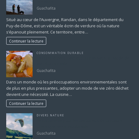
la nature
Guachafita
Situé au cœur de l’Auvergne, Randan, dans le département du
Puy-de-Dôme, est un véritable écrin de verdure où la nature
s’épanouit pleinement. Ce territoire, entre…
Continuer la lecture
CONSOMMATION DURABLE
La Cuisine Zéro Déchet : Un Pas Vers un Mode de
Vie Plus Durable
Guachafita
Dans un monde où les préoccupations environnementales sont
de plus en plus pressantes, adopter un mode de vie zéro déchet
devient une nécessité. La cuisine…
Continuer la lecture
DIVERS NATURE
Le parapente pour les amoureux de la nature :
Une expérience inoubliable
Guachafita