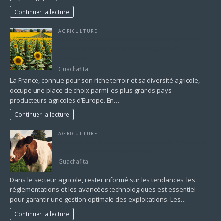
Continuer la lecture
AGRICULTURE
Quelles sont les 5 principales cultures cultivées
en France ? Un panorama de l’agriculture
française
Guachafita
La France, connue pour son riche terroir et sa diversité agricole,
occupe une place de choix parmi les plus grands pays
producteurs agricoles d’Europe. En…
Continuer la lecture
AGRICULTURE
Sources d’Information Professionnelle Agriculture
: Optimiser la Veille et la Décision
Guachafita
Dans le secteur agricole, rester informé sur les tendances, les
réglementations et les avancées technologiques est essentiel
pour garantir une gestion optimale des exploitations. Les…
Continuer la lecture