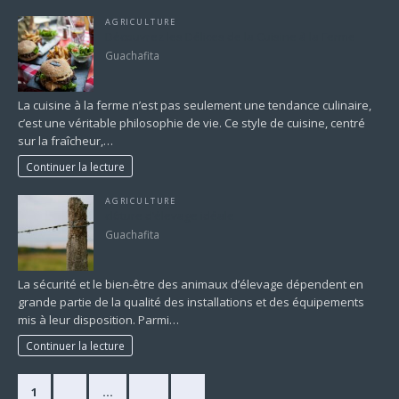
AGRICULTURE
Découvrez les Délices de la Cuisine à la Ferme
Guachafita
La cuisine à la ferme n’est pas seulement une tendance culinaire,
c’est une véritable philosophie de vie. Ce style de cuisine, centré
sur la fraîcheur,…
Continuer la lecture
AGRICULTURE
clôture d’élevage idéale
Guachafita
La sécurité et le bien-être des animaux d’élevage dépendent en
grande partie de la qualité des installations et des équipements
mis à leur disposition. Parmi…
Continuer la lecture
1
2
…
16
»