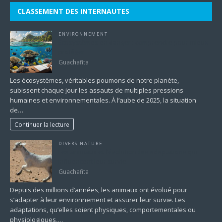
CLASSEMENT DES INTERNAUTES
ENVIRONNEMENT
Écosystèmes en danger : comprendre pour mieux
protéger
Guachafita
Les écosystèmes, véritables poumons de notre planète,
subissent chaque jour les assauts de multiples pressions
humaines et environnementales. À l’aube de 2025, la situation
de…
Continuer la lecture
DIVERS NATURE
Les animaux et l’évolution :les adaptations qui
influencent leur survie
Guachafita
Depuis des millions d’années, les animaux ont évolué pour
s’adapter à leur environnement et assurer leur survie. Les
adaptations, qu’elles soient physiques, comportementales ou
physiologiques,…