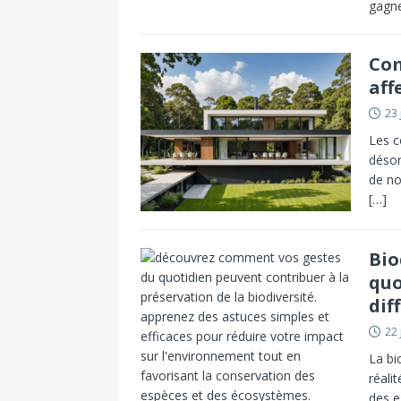
gagn
Com
aff
23 
Les c
désor
de no
[…]
Bio
quo
dif
22 
La bi
réali
des e