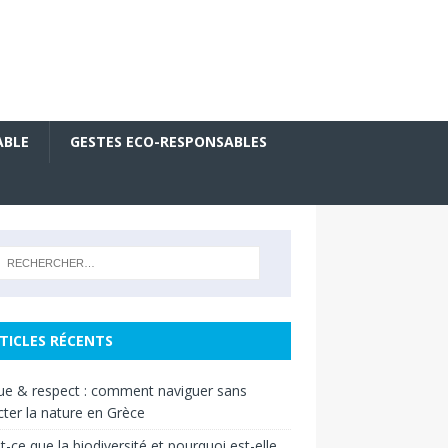
ABLE
GESTES ECO-RESPONSABLES
TICLES RÉCENTS
ue & respect : comment naviguer sans
ter la nature en Grèce
t-ce que la biodiversité et pourquoi est-elle