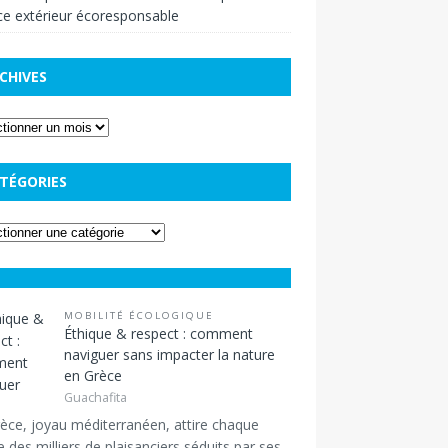
e extérieur écoresponsable
CHIVES
TÉGORIES
MOBILITÉ ÉCOLOGIQUE
Éthique & respect : comment
naviguer sans impacter la nature
en Grèce
Guachafita
èce, joyau méditerranéen, attire chaque
 des milliers de plaisanciers séduits par ses