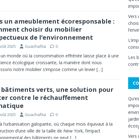
impor
Vers
s un ameublement écoresponsable :
chois
ment choisir du mobilier
l’env
pectueux de l’environnement
L’imp
août 2025
Guachafita
0
cons
un monde où la consommation effrénée laisse place à une
Les b
ience écologique croissante, la manière dont nous
contr
issons notre mobilier s’impose comme un levier
[…]
CO
 bâtiments verts, une solution pour
ter contre le réchauffement
Qu’es
matique
impor
envir
août 2025
Guachafita
0
jardi
à l’urbanisation galopante, où chaque mois équivaut à la
écos
ruction d’une ville de la taille de New York, l’impact
Vers
onnemental des bâtiments ne peut
[…]