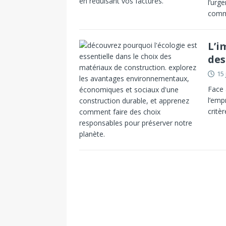
l’urg
comme
L’i
des
15 
Face 
l’emp
critè