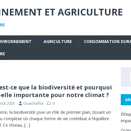
NNEMENT ET AGRICULTURE
RE
NVIRONNEMENT
AGRICULTURE
CONSOMMATION DUR
URE
est-ce que la biodiversité et pourquoi
-elle importante pour notre climat ?
AR
août 2025
Guachafita
0
erre, la biodiversité joue un rôle de premier plan, tissant un
Éthiq
u complexe où chaque forme de vie contribue à l’équilibre
impac
l. Ce réseau,
[…]
Qu’es