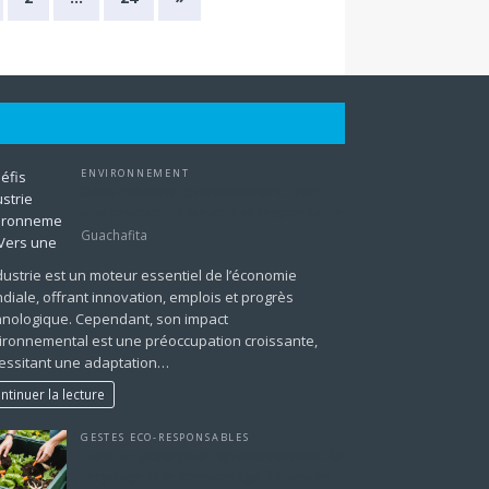
ENVIRONNEMENT
Défis Industrie Environnement : Vers
une production durable et responsable
Guachafita
ndustrie est un moteur essentiel de l’économie
diale, offrant innovation, emplois et progrès
hnologique. Cependant, son impact
ironnemental est une préoccupation croissante,
essitant une adaptation…
ntinuer la lecture
GESTES ECO-RESPONSABLES
Faire un geste pour l’environnement : le
recyclage et le compostage à domicile