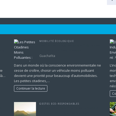
MOBILITÉ ÉCOLOGIQUE
Les Petites Citadines Moins Polluantes :
aux
Un Choix Éco-Responsable
Guachafita
Dans un monde où la conscience environnementale ne
L’i
ie
cesse de croître, choisir un véhicule moins polluant
mon
elà…
devient une priorité pour beaucoup d’automobilistes.
tec
Les petites citadines,…
env
néc
Continuer la lecture
Co
GESTES ECO-RESPONSABLES
es
Le Tourisme Plus Proche de la Nature :
nt
Une Nouvelle Façon de Voyager