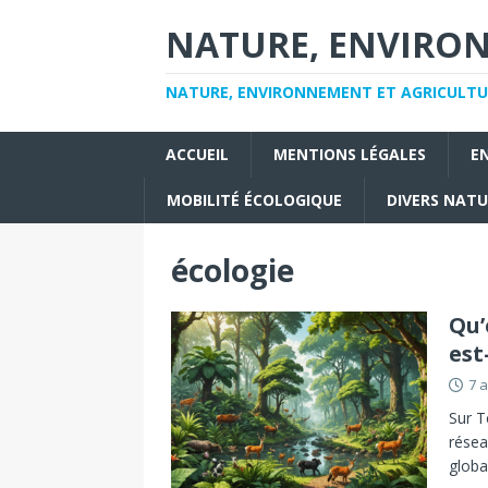
NATURE, ENVIRO
NATURE, ENVIRONNEMENT ET AGRICULTU
ACCUEIL
MENTIONS LÉGALES
E
MOBILITÉ ÉCOLOGIQUE
DIVERS NAT
écologie
Qu’
est
7 
Sur T
résea
globa