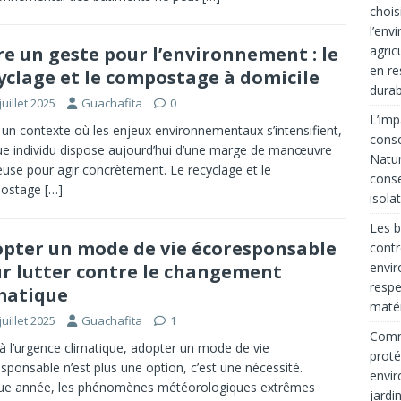
chois
l’env
agric
re un geste pour l’environnement : le
en re
yclage et le compostage à domicile
durab
juillet 2025
Guachafita
0
L’imp
un contexte où les enjeux environnementaux s’intensifient,
cons
e individu dispose aujourd’hui d’une marge de manœuvre
Natur
euse pour agir concrètement. Le recyclage et le
conse
ostage
[…]
isola
Les b
pter un mode de vie écoresponsable
contr
envir
r lutter contre le changement
respe
matique
matér
juillet 2025
Guachafita
1
Comme
à l’urgence climatique, adopter un mode de vie
proté
sponsable n’est plus une option, c’est une nécessité.
envir
ue année, les phénomènes météorologiques extrêmes
jardi