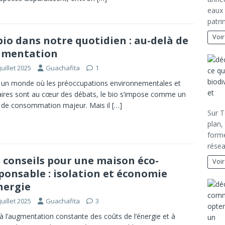
eaux 
patri
Voir
bio dans notre quotidien : au-delà de
limentation
juillet 2025
Guachafita
1
un monde où les préoccupations environnementales et
aires sont au cœur des débats, le bio s’impose comme un
 de consommation majeur. Mais il
[…]
Sur T
plan,
forme
rése
 conseils pour une maison éco-
Voir
ponsable : isolation et économie
nergie
juillet 2025
Guachafita
3
à l’augmentation constante des coûts de l’énergie et à