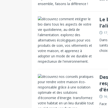
Le 
l’a
17 
Dans 
sanit
choix
Des
res
d’é
16 
Face 