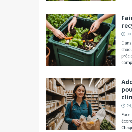
Fai
rec
30 
Dans 
chaqu
préci
comp
Ado
pou
cli
24 
Face 
écore
Chaq