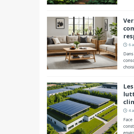
Ver
com
res
6 
Dans 
consc
chois
Les
lut
cli
4 
Face 
const
envir