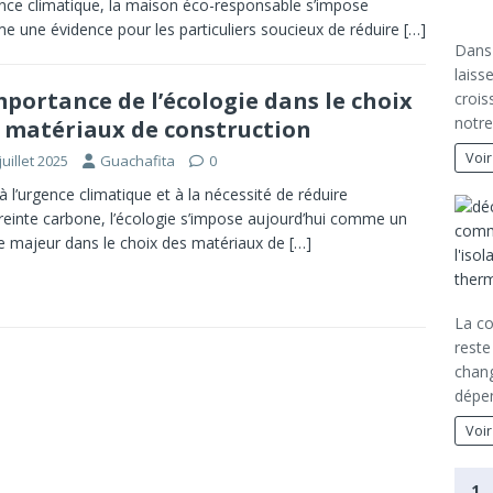
ence climatique, la maison éco-responsable s’impose
 une évidence pour les particuliers soucieux de réduire
[…]
Dans
laiss
mportance de l’écologie dans le choix
crois
notre
 matériaux de construction
Voir
juillet 2025
Guachafita
0
à l’urgence climatique et à la nécessité de réduire
reinte carbone, l’écologie s’impose aujourd’hui comme un
re majeur dans le choix des matériaux de
[…]
La c
reste
chang
dépen
Voir
1