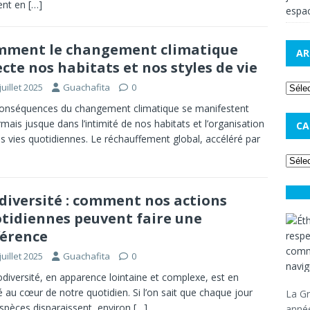
ent en
[…]
espac
ment le changement climatique
AR
ecte nos habitats et nos styles de vie
juillet 2025
Guachafita
0
onséquences du changement climatique se manifestent
mais jusque dans l’intimité de nos habitats et l’organisation
CA
s vies quotidiennes. Le réchauffement global, accéléré par
diversité : comment nos actions
tidiennes peuvent faire une
férence
juillet 2025
Guachafita
0
odiversité, en apparence lointaine et complexe, est en
té au cœur de notre quotidien. Si l’on sait que chaque jour
La Gr
spèces disparaissent, environ
[…]
année