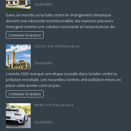
Guachafita
Dans un monde où la lutte contre le changement climatique
devient une nécessité incontournable, les maisons passives
émergent comme une solution innovante et respectueuse de…
Continuer la lecture
GESTES ECO-RESPONSABLES
Les Nouvelles Normes Anti-Pollution en 2025 : Un
Tournant Décisif pour l’Environnement
Guachafita
L’année 2025 marque une étape cruciale dans la lutte contre la
pollution mondiale. Les nouvelles normes anti-pollution mises en
place cette année sont un pas…
Continuer la lecture
MOBILITÉ ÉCOLOGIQUE
Automobile, environnement et nature : Vers une
mobilité plus responsable
Guachafita