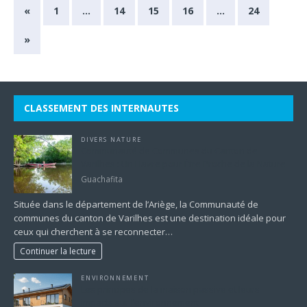
«
1
…
14
15
16
…
24
»
CLASSEMENT DES INTERNAUTES
DIVERS NATURE
Communauté de Communes du Canton de
Varilhes : Un Havre pour Être Proche de la Nature
Guachafita
Située dans le département de l’Ariège, la Communauté de
communes du canton de Varilhes est une destination idéale pour
ceux qui cherchent à se reconnecter…
Continuer la lecture
ENVIRONNEMENT
Les principes de la maison passive et leurs
impacts sur l’environnement